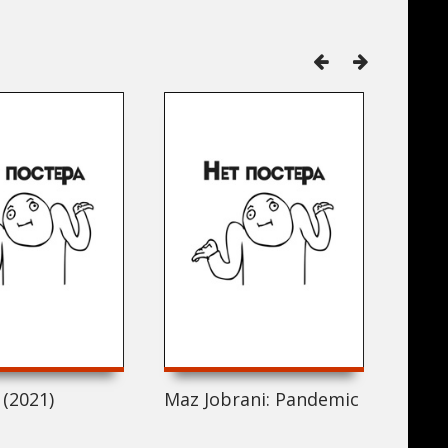
(2021)
Maz Jobrani: Pandemic Warrior (
Trip 