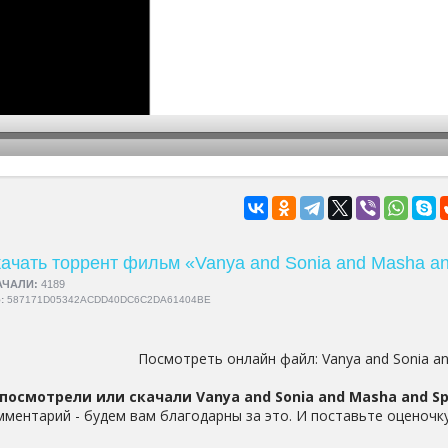
hd2160
hd1440
highres
hd1080
hd720
large
medium
small
tiny
ачать торрент фильм «Vanya and Sonia and Masha an
АЧАЛИ:
4189
5:
587171D05342ACDD40DC6C2DA61404BE
Посмотреть онлайн файл:
Vanya and Sonia a
посмотрели или скачали Vanya and Sonia and Masha and Spi
мментарий - будем вам благодарны за это. И поставьте оценочку