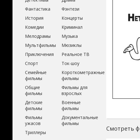
Фантастика
Фэнтези
История
Концерты
Комедии
Криминал
Мелодрамы
Музыка
Мультфильмы
Мюзиклы
Приключения
Реальное ТВ
Спорт
Ток-шоу
Семейные
Короткометражные
фильмы
фильмы
Общие
Фильмы для
фильмы
взрослых
Детские
Военные
фильмы
фильмы
Фильмы
Документальные
ужасов
фильмы
Смотреть фи
Триллеры