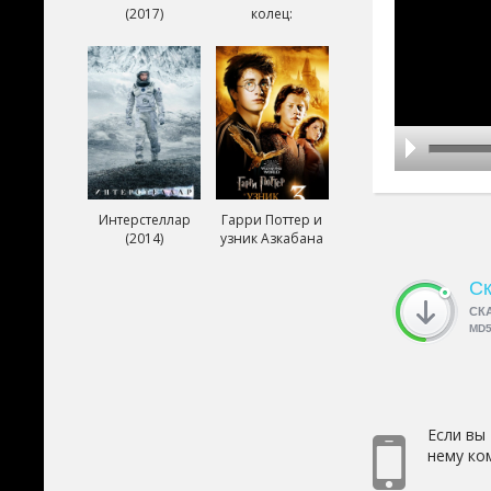
(2017)
колец:
Возвращение
короля (2003)
Интерстеллар
Гарри Поттер и
(2014)
узник Азкабана
(2004)
Ск
СК
MD
Если вы
нему ко