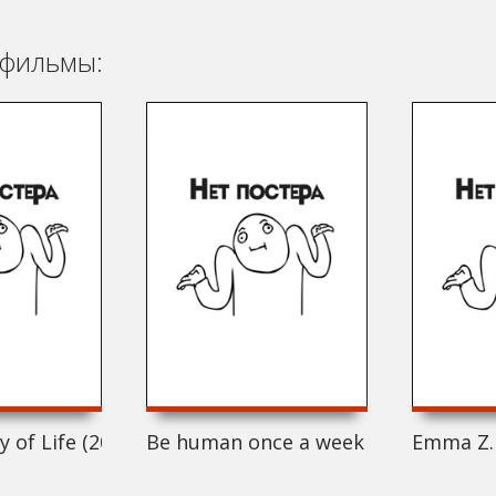
фильмы:
 of Life (2021)
Be human once a week (2021)
Emma Z. 