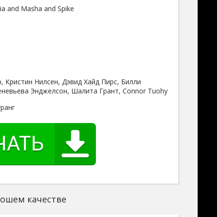
ia and Masha and Spike
, Кристин Нилсен, Дэвид Хайд Пирс, Билли
еневьева Энджелсон, Шалита Грант, Connor Tuohy
ранг
орошем качестве