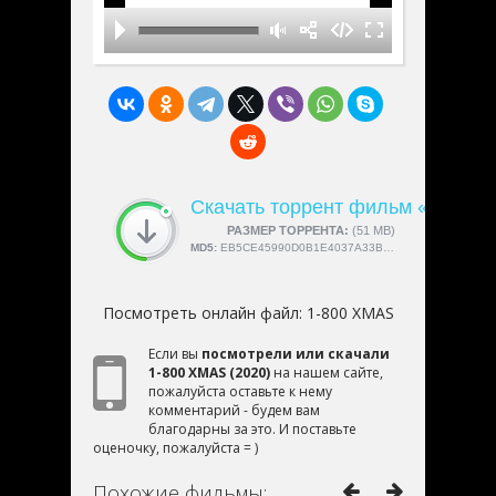
Скачать торрент фильм «1-800
СКАЧАЛИ:
РАЗМЕР ТОРРЕНТА:
4189
(51 MB)
MD5:
EB5CE45990D0B1E4037A33BAF97B5E6A
Посмотреть онлайн файл:
1-800 XMAS
Если вы
посмотрели или скачали
1-800 XMAS (2020)
на нашем сайте,
пожалуйста оставьте к нему
комментарий - будем вам
благодарны за это. И поставьте
оценочку, пожалуйста = )
Похожие фильмы: