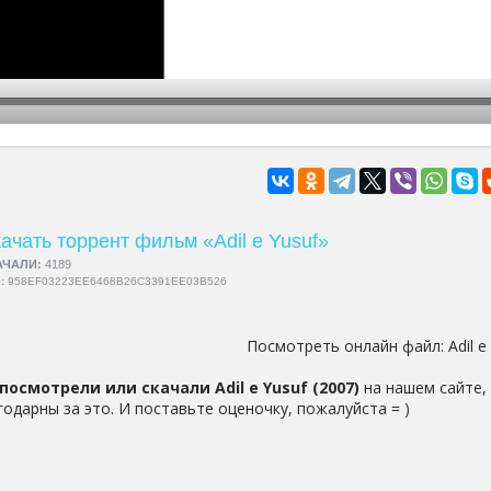
hd2160
hd1440
highres
hd1080
hd720
large
medium
small
tiny
ачать торрент фильм «Adil e Yusuf»
АЧАЛИ:
4189
5:
958EF03223EE6468B26C3391EE03B526
Посмотреть онлайн файл:
Adil e
посмотрели или скачали Adil e Yusuf (2007)
на нашем сайте,
годарны за это. И поставьте оценочку, пожалуйста = )