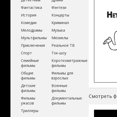
Фантастика
Фэнтези
История
Концерты
Комедии
Криминал
Мелодрамы
Музыка
Мультфильмы
Мюзиклы
Приключения
Реальное ТВ
Спорт
Ток-шоу
Семейные
Короткометражные
фильмы
фильмы
Общие
Фильмы для
фильмы
взрослых
Детские
Военные
фильмы
фильмы
Смотреть фи
Фильмы
Документальные
ужасов
фильмы
Триллеры