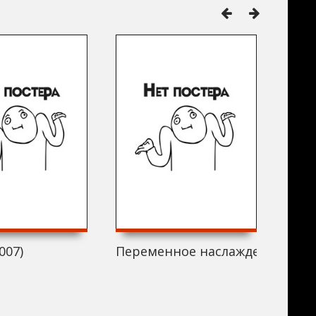
007)
Переменное наслаждение (2007
Одис