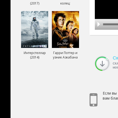
(2017)
колец:
Возвращение
короля (2003)
Интерстеллар
Гарри Поттер и
(2014)
узник Азкабана
Ск
(2004)
СК
MD
Если вы
вам бла