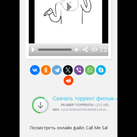
Скачать торрент фильм «Call Me
СКАЧАЛИ:
РАЗМЕР ТОРРЕНТА:
4189
(221 MB)
MD5:
1101C92BA65FB18468E246180DAAFB5A
Посмотреть онлайн файл:
Call Me Sal