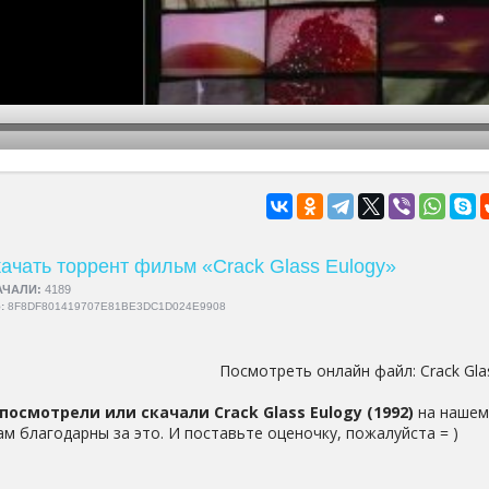
hd2160
hd1440
highres
hd1080
hd720
large
medium
small
tiny
ачать торрент фильм «Crack Glass Eulogy»
АЧАЛИ:
4189
5:
8F8DF801419707E81BE3DC1D024E9908
Посмотреть онлайн файл:
Crack Gla
посмотрели или скачали Crack Glass Eulogy (1992)
на нашем 
ам благодарны за это. И поставьте оценочку, пожалуйста = )