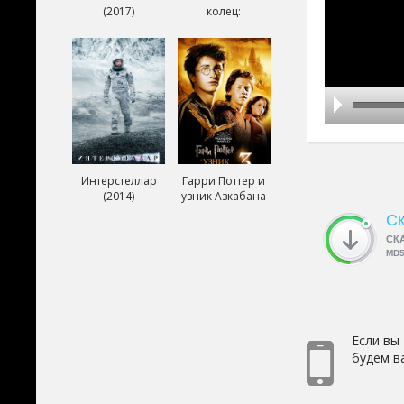
(2017)
колец:
Возвращение
короля (2003)
Интерстеллар
Гарри Поттер и
(2014)
узник Азкабана
(2004)
Ск
СК
MD
Если вы
будем в