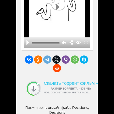
Скачать торрент фильм «Decision
СКАЧАЛИ:
РАЗМЕР ТОРРЕНТА:
4189
(476 MB)
MD5:
DD968174BB2048FE7AE4AD6BE52B2471
Посмотреть онлайн файл:
Decisions,
Decisions