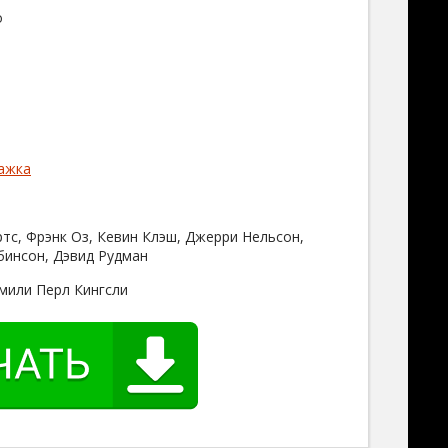
o
ажка
тс, Фрэнк Оз, Кевин Клэш, Джерри Нельсон,
бинсон, Дэвид Рудман
Эмили Перл Кингсли