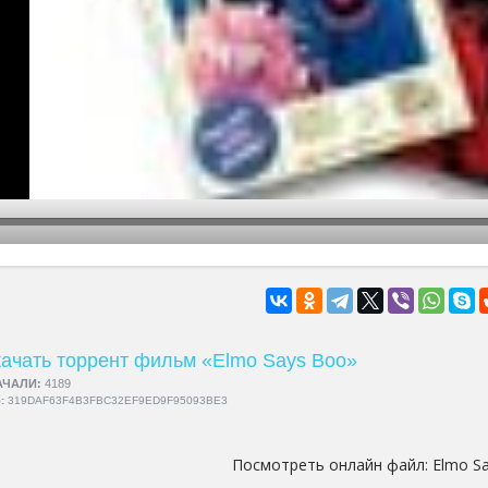
hd2160
hd1440
highres
hd1080
hd720
large
medium
small
tiny
ачать торрент фильм «Elmo Says Boo»
АЧАЛИ:
4189
5:
319DAF63F4B3FBC32EF9ED9F95093BE3
Посмотреть онлайн файл:
Elmo S