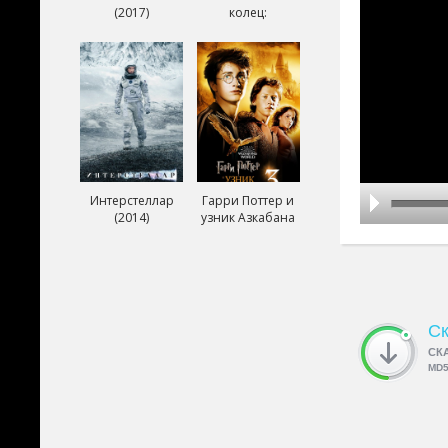
(2017)
колец:
Возвращение
короля (2003)
Интерстеллар
Гарри Поттер и
(2014)
узник Азкабана
(2004)
Ск
СК
MD