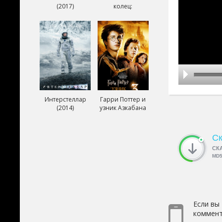
(2017)
колец:
Возвращение
короля (2003)
Интерстеллар
Гарри Поттер и
(2014)
узник Азкабана
(2004)
Ск
СК
MD
Если вы
коммент