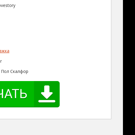
ovestory
ажка
r
 Пол Скалфор
е