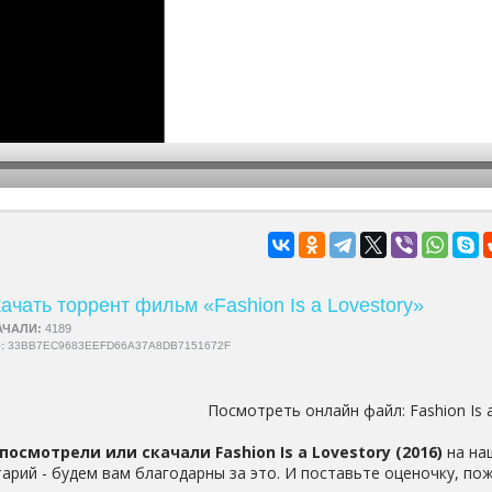
hd2160
hd1440
highres
hd1080
hd720
large
medium
small
tiny
ачать торрент фильм «Fashion Is a Lovestory»
АЧАЛИ:
4189
5:
33BB7EC9683EEFD66A37A8DB7151672F
Посмотреть онлайн файл:
Fashion Is 
посмотрели или скачали Fashion Is a Lovestory (2016)
на на
арий - будем вам благодарны за это. И поставьте оценочку, пож