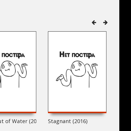
ut of Water (2016)
Stagnant (2016)
Как 