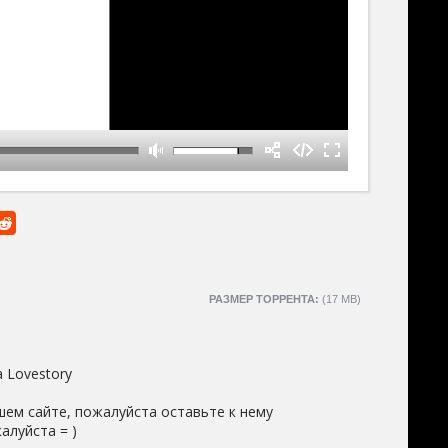
РАЗМЕР ТОРРЕНТА:
(17 MB)
a Lovestory
шем сайте, пожалуйста оставьте к нему
алуйста = )