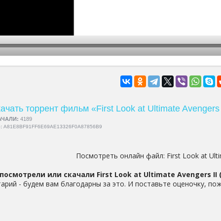
hd2160
hd1440
highres
hd1080
hd720
large
medium
small
tiny
ачать торрент фильм «First Look at Ultimate Avengers 
АЧАЛИ:
4189
5:
A81E8BF91FF6E69AE13326F0A87856B9
Посмотреть онлайн файл:
First Look at Ult
посмотрели или скачали First Look at Ultimate Avengers II 
арий - будем вам благодарны за это. И поставьте оценочку, пож