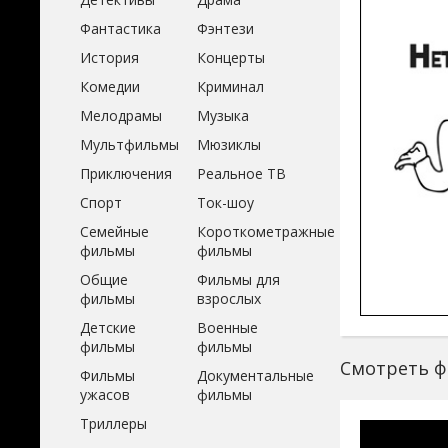
Фантастика
Фэнтези
История
Концерты
Комедии
Криминал
Мелодрамы
Музыка
Мультфильмы
Мюзиклы
Приключения
Реальное ТВ
Спорт
Ток-шоу
Семейные
Короткометражные
фильмы
фильмы
Общие
Фильмы для
фильмы
взрослых
Детские
Военные
фильмы
фильмы
Смотреть фи
Фильмы
Документальные
ужасов
фильмы
Триллеры