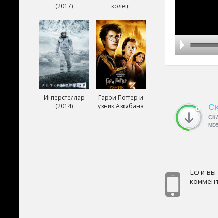
(2017)
колец:
Возвращение
короля (2003)
Интерстеллар
Гарри Поттер и
(2014)
узник Азкабана
Ск
(2004)
СК
MD
Если вы
коммент