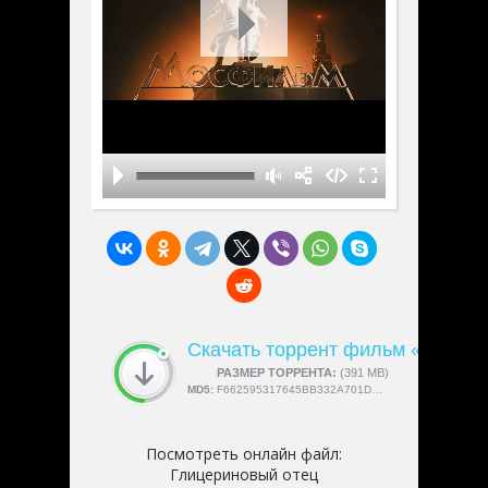
Скачать торрент фильм «Глице
СКАЧАЛИ:
РАЗМЕР ТОРРЕНТА:
4189
(391 MB)
MD5:
F662595317645BB332A701DB0FF6E778
Посмотреть онлайн файл:
Глицериновый отец