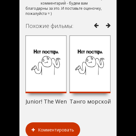
комментарий - будем вам
благодарны за это. И поставьте оценочку,
пожалуйста = )
Похожие фильмы:
Junior! The Wendy's Guy (2006)
Танго морской звездочк
Nude Ca
Комментировать