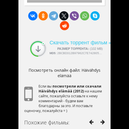
Скачать торрент фильм «Häiväh
СКАЧАЛИ:
РАЗМЕР ТОРРЕНТА:
4189
(102 MB)
MD5:
2BCBD312B97962C7E7428051A589E8A8
Посмотреть онлайн файл:
Häivähdys
elämää
Если вы
посмотрели или скачали
Häivähdys elämää (2012)
на нашем
сайте, пожалуйста оставьте к нему
комментарий - будем вам
благодарны за это. И поставьте
оценочку, пожалуйста = )
Похожие фильмы: