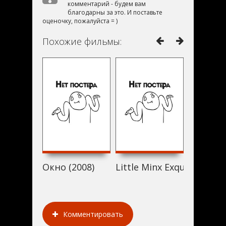
комментарий - будем вам
благодарны за это. И поставьте
оценочку, пожалуйста = )
Похожие фильмы:
Окно (2008)
Little Minx Exquisite Cor
Gash (20
Комментировать