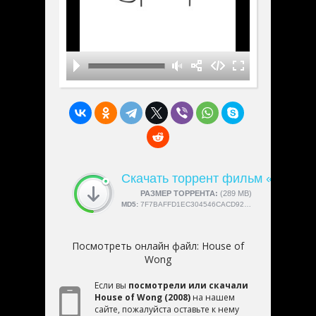
Скачать торрент фильм «House 
СКАЧАЛИ:
РАЗМЕР ТОРРЕНТА:
4189
(289 MB)
MD5:
7F7BAFFD1EC304546CACD927A82DE6A0
Посмотреть онлайн файл:
House of
Wong
Если вы
посмотрели или скачали
House of Wong (2008)
на нашем
сайте, пожалуйста оставьте к нему