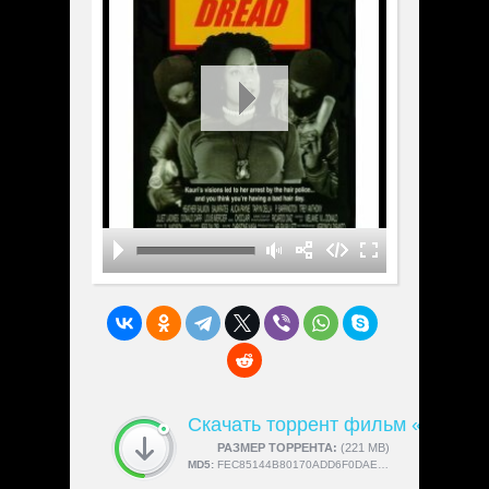
Скачать торрент фильм «Instant
СКАЧАЛИ:
РАЗМЕР ТОРРЕНТА:
4189
(221 MB)
MD5:
FEC85144B80170ADD6F0DAE469DCA92E