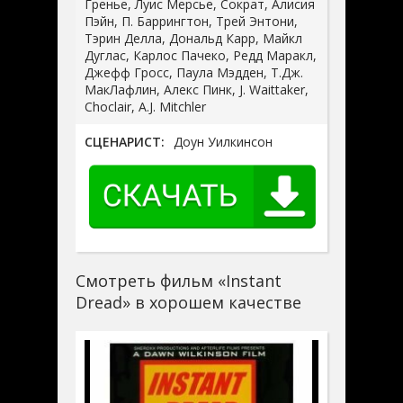
Гренье, Луис Мерсье, Сократ, Алисия
Пэйн, П. Баррингтон, Трей Энтони,
Тэрин Делла, Дональд Карр, Майкл
Дуглас, Карлос Пачеко, Редд Маракл,
Джефф Гросс, Паула Мэдден, Т.Дж.
МакЛафлин, Алекс Пинк, J. Waittaker,
Choclair, A.J. Mitchler
СЦЕНАРИСТ:
Доун Уилкинсон
Смотреть фильм «Instant
Dread» в хорошем качестве