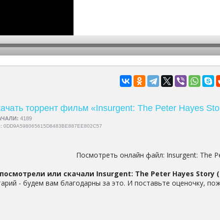
hd2160
hd1440
highres
hd1080
hd720
large
medium
small
tiny
ачать торрент фильм «Insurgent: The Peter Hayes Sto
АЧАЛИ:
4189
5:
0DD9A598065615D8483BE887EE802C57
Посмотреть онлайн файл:
Insurgent: The P
посмотрели или скачали Insurgent: The Peter Hayes Story (
арий - будем вам благодарны за это. И поставьте оценочку, пож