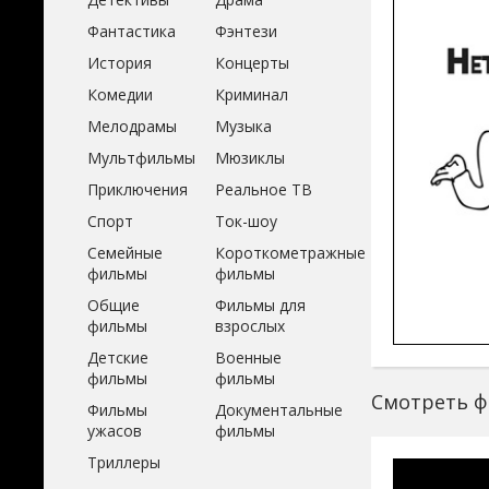
Фантастика
Фэнтези
История
Концерты
Комедии
Криминал
Мелодрамы
Музыка
Мультфильмы
Мюзиклы
Приключения
Реальное ТВ
Спорт
Ток-шоу
Семейные
Короткометражные
фильмы
фильмы
Общие
Фильмы для
фильмы
взрослых
Детские
Военные
фильмы
фильмы
Смотреть фи
Фильмы
Документальные
ужасов
фильмы
Триллеры