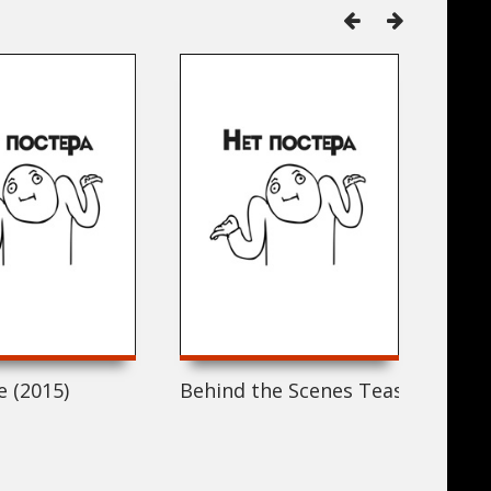
e (2015)
Behind the Scenes Teaser for t
Это н