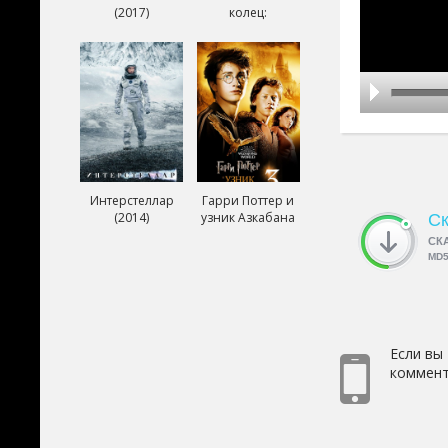
(2017)
колец:
Возвращение
короля (2003)
Интерстеллар
Гарри Поттер и
(2014)
узник Азкабана
Ск
(2004)
СК
MD
Если вы
коммент