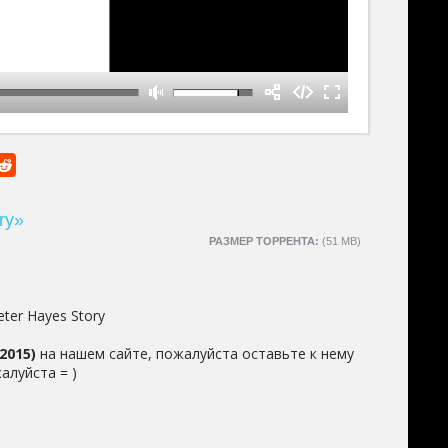
ry»
РАЗМЕР ТОРРЕНТА:
(51 MB)
eter Hayes Story
2015)
на нашем сайте, пожалуйста оставьте к нему
алуйста = )