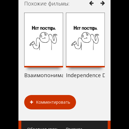
Похожие фильмы:
Взаимопонимание (1994)
Independence Day (1994)
Imaginar
Комментировать