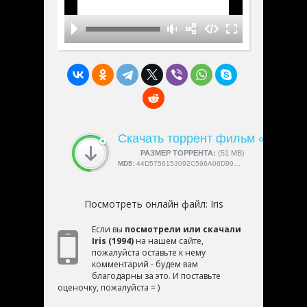
Скачать торрент фильм «Iris»
СКАЧАЛИ:
РАЗМЕР ТОРРЕНТА:
4189
(51 MB)
MD5:
44D5756153092C596A06D99C5F4E5FF3
Посмотреть онлайн файл:
Iris
Если вы
посмотрели или скачали
Iris (1994)
на нашем сайте,
пожалуйста оставьте к нему
комментарий - будем вам
благодарны за это. И поставьте
оценочку, пожалуйста = )