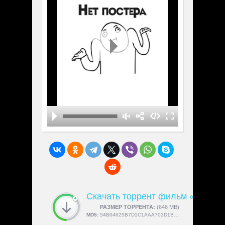
Скачать торрент фильм «Истори
СКАЧАЛИ:
РАЗМЕР ТОРРЕНТА:
4189
(646 MB)
MD5:
54B04625B7D1C1AAA702D1B855FCC512