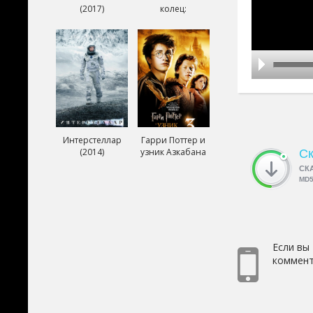
(2017)
колец:
Возвращение
короля (2003)
Интерстеллар
Гарри Поттер и
(2014)
узник Азкабана
Ск
(2004)
СК
MD
Если вы
коммент