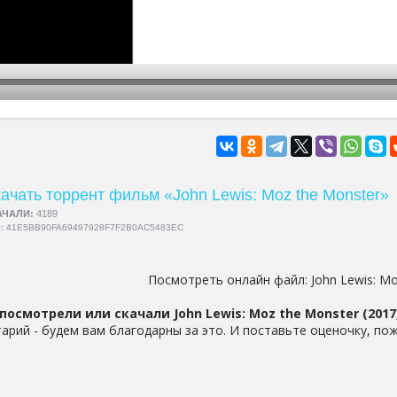
hd2160
hd1440
highres
hd1080
hd720
large
medium
small
tiny
ачать торрент фильм «John Lewis: Moz the Monster»
АЧАЛИ:
4189
5:
41E5BB90FA69497928F7F2B0AC5483EC
Посмотреть онлайн файл:
John Lewis: M
посмотрели или скачали John Lewis: Moz the Monster (2017
арий - будем вам благодарны за это. И поставьте оценочку, пож