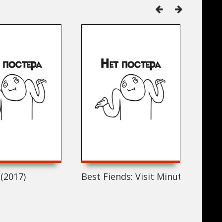
 (2017)
Best Fiends: Visit Minutia (2017)
Meph