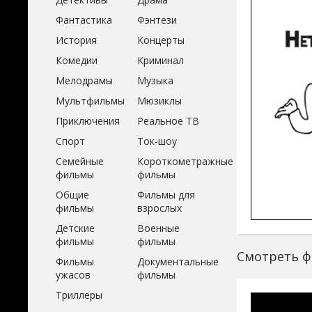
Фантастика
Фэнтези
История
Концерты
Комедии
Криминал
Мелодрамы
Музыка
Мультфильмы
Мюзиклы
Приключения
Реальное ТВ
Спорт
Ток-шоу
Семейные
Короткометражные
фильмы
фильмы
Общие
Фильмы для
фильмы
взрослых
Детские
Военные
фильмы
фильмы
Смотреть фи
Фильмы
Документальные
ужасов
фильмы
Триллеры