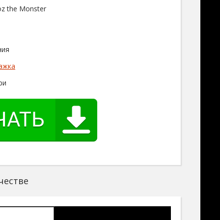
oz the Monster
ния
ажка
ри
честве