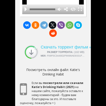
Скачать торрент фильм «Katie's D
СКАЧАЛИ:
РАЗМЕР ТОРРЕНТА:
4189
(102 MB)
MD5:
F09F0C3449D2F6698AE9331FBB89A309
Посмотреть онлайн файл:
Katie's
Drinking Habit
Если вы
посмотрели или скачали
Katie's Drinking Habit (2021)
на
нашем сайте, пожалуйста оставьте к
нему комментарий - будем вам
благодарны за это. И поставьте
оценочку, пожалуйста = )