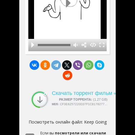
Скачать торрент фильм «Keep G
СКАЧАЛИ:
РАЗМЕР ТОРРЕНТА:
4189
(1.27 GB)
MD5:
CF3E6257220D37F1C817827770EC7B50
Посмотреть онлайн файл:
Keep Going
Если вы
посмотрели или скачали