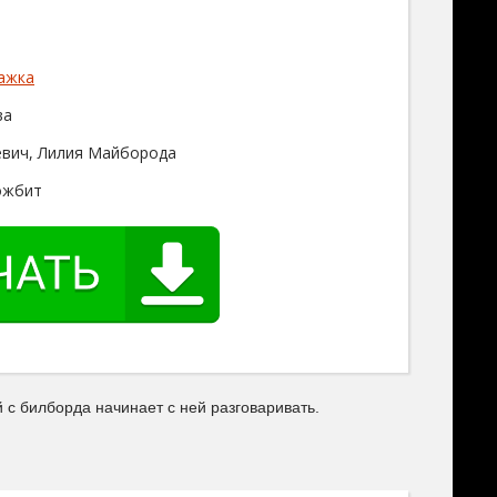
ажка
ва
вич, Лилия Майборода
ожбит
с билборда начинает с ней разговаривать.