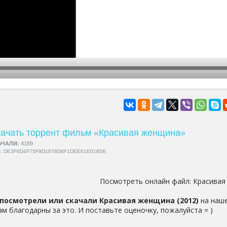
hd2160
hd1440
highres
hd1080
hd720
large
medium
small
tiny
ачать торрент фильм «Красивая женщина»
АЧАЛИ:
4189
5:
DE3F6D4F75F9D1878D8F1DEE61E01B5E
Посмотреть онлайн файл:
Красивая
посмотрели или скачали Красивая женщина (2012)
на наше
ам благодарны за это. И поставьте оценочку, пожалуйста = )