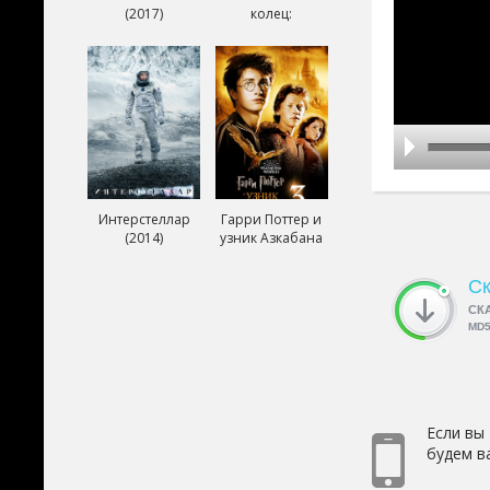
(2017)
колец:
Возвращение
короля (2003)
Интерстеллар
Гарри Поттер и
(2014)
узник Азкабана
(2004)
Ск
СК
MD
Если вы
будем в