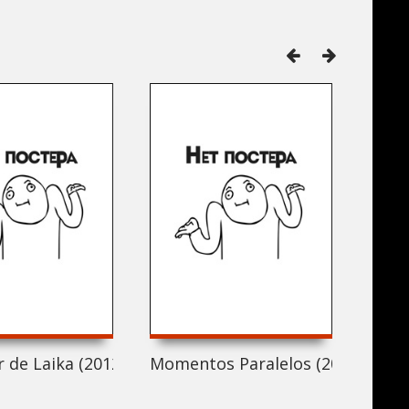
r de Laika (2012)
Momentos Paralelos (2012)
Зал (