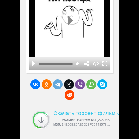
Скачать торрент фильм «Кроме
СКАЧАЛИ:
РАЗМЕР ТОРРЕНТА:
4189
(238 MB)
MD5:
14E06EE6AB5D23FC6448573A7D22BE11