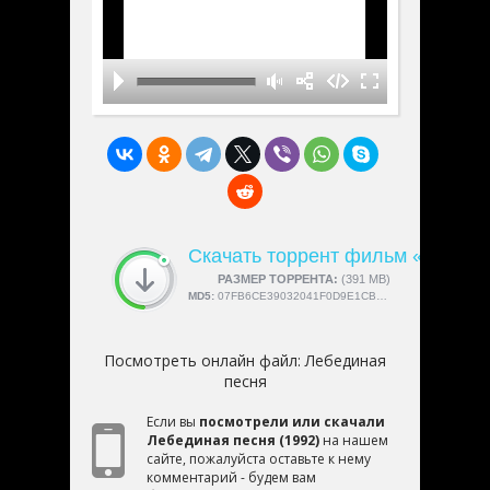
Скачать торрент фильм «Лебед
СКАЧАЛИ:
РАЗМЕР ТОРРЕНТА:
4189
(391 MB)
MD5:
07FB6CE39032041F0D9E1CBEB08F2FB2
Посмотреть онлайн файл:
Лебединая
песня
Если вы
посмотрели или скачали
Лебединая песня (1992)
на нашем
сайте, пожалуйста оставьте к нему
комментарий - будем вам