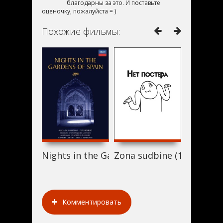
благодарны за это. И поставьте
оценочку, пожалуйста = )
Похожие фильмы:
Nights in the Gardens of Spain (1992)
Zona sudbine (1992)
Never Sa
Комментировать