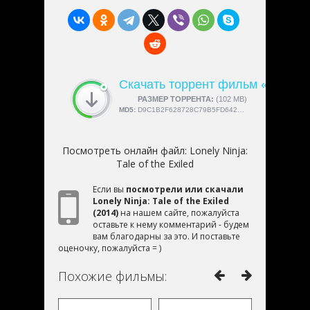
Скачать торрент фильм «Lonely Ni
СКАЧАЛИ:
РАЗМЕР ТОРРЕНТА:
4189
(102 MB)
MD5:
D9C1B2F628728C79B5FD6424684343FC
Посмотреть онлайн файл:
Lonely Ninja:
Tale of the Exiled
Если вы
посмотрели или скачали
Lonely Ninja: Tale of the Exiled
(2014)
на нашем сайте, пожалуйста
оставьте к нему комментарий - будем
вам благодарны за это. И поставьте
оценочку, пожалуйста = )
Похожие фильмы: