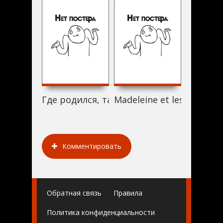
Где родился, там и пригодился (2014)
Madeleine et les deux Ap
Maximill
Комментировать
Обратная связь
Правила
Политика конфиденциальности