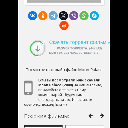
Скачать торрент фильм «Moon P
СКАЧАЛИ:
РАЗМЕР ТОРРЕНТА:
4189
(442 MB)
MD5:
6197EE17E9E2E07BDD0F371C37E07CB9
Посмотреть онлайн файл:
Moon Palace
Если вы
посмотрели или скачали
Moon Palace (2000)
на нашем сайте,
пожалуйста оставьте к нему
комментарий - будем вам
благодарны за это. И поставьте
оценочку, пожалуйста = )
Похожие фильмы: