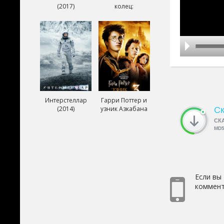
(2017)
колец:
Возвращение
короля (2003)
Интерстеллар
Гарри Поттер и
(2014)
узник Азкабана
Ск
(2004)
СК
MD
Если вы
коммент