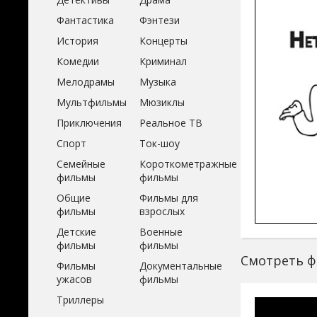
Фантастика
Фэнтези
История
Концерты
Комедии
Криминал
Мелодрамы
Музыка
Мультфильмы
Мюзиклы
Приключения
Реальное ТВ
Спорт
Ток-шоу
Семейные
Короткометражные
фильмы
фильмы
Общие
Фильмы для
фильмы
взрослых
Детские
Военные
фильмы
фильмы
Смотреть фи
Фильмы
Документальные
ужасов
фильмы
Триллеры