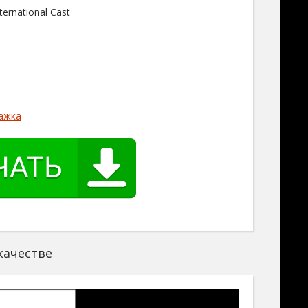
ternational Cast
ажка
качестве