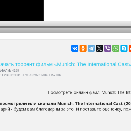
hd2160
hd1440
highres
hd1080
hd720
large
medium
small
tiny
ачать торрент фильм «Munich: The International Cast
АЧАЛИ:
4189
5:
E2B3C52D3131793A229751A04DDA7706
Посмотреть онлайн файл:
Munich: The Int
посмотрели или скачали Munich: The International Cast (20
арий - будем вам благодарны за это. И поставьте оценочку, пож