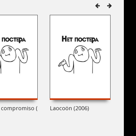
e compromiso (2006)
Laocoön (2006)
Carja