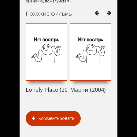
оценочку, пожалуйста = )
Похожие фильмы:
Lonely Place (2004)
Марти (2004)
Отряд В
Комментировать