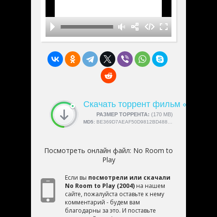
Скачать торрент фильм «No Roo
СКАЧАЛИ:
РАЗМЕР ТОРРЕНТА:
4189
(170 MB)
MD5:
BE369D7AEAF50D9812BD4889E3F57401
Посмотреть онлайн файл:
No Room to
Play
Если вы
посмотрели или скачали
No Room to Play (2004)
на нашем
сайте, пожалуйста оставьте к нему
комментарий - будем вам
благодарны за это. И поставьте