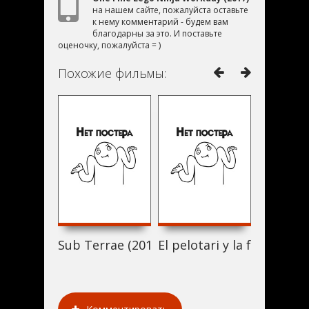
на нашем сайте, пожалуйста оставьте
к нему комментарий - будем вам
благодарны за это. И поставьте
оценочку, пожалуйста = )
Похожие фильмы:
Sub Terrae (2017)
El pelotari y la fallera (20
Don't Se