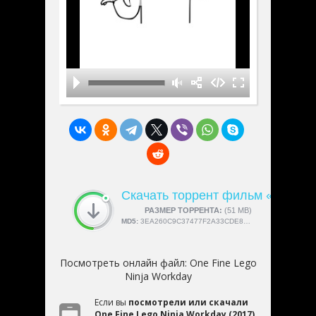
Скачать торрент фильм «One Fin
СКАЧАЛИ:
РАЗМЕР ТОРРЕНТА:
4189
(51 MB)
MD5:
3EA260C9C37477F2A33CDE8EF26A44C8
Посмотреть онлайн файл:
One Fine Lego
Ninja Workday
Если вы
посмотрели или скачали
One Fine Lego Ninja Workday (2017)