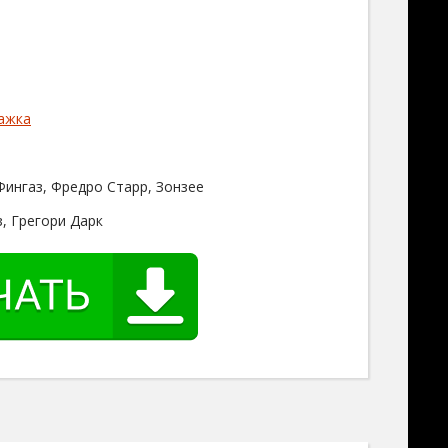
ажка
Фингаз, Фредро Старр, Зонзее
, Грегори Дарк