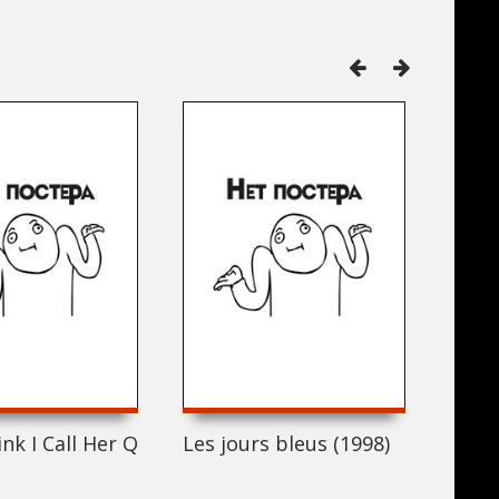
ink I Call Her QM (1998)
Les jours bleus (1998)
Siest