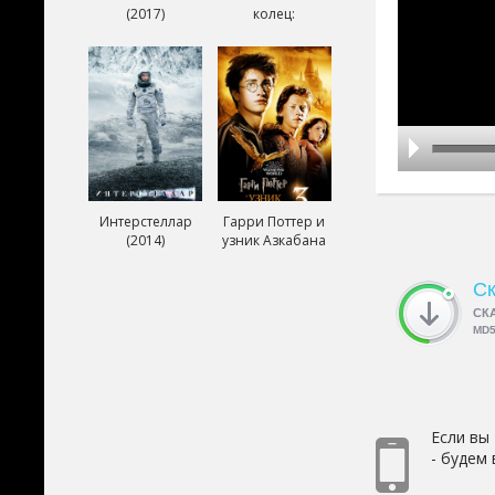
(2017)
колец:
Возвращение
короля (2003)
Интерстеллар
Гарри Поттер и
(2014)
узник Азкабана
(2004)
Ск
СК
MD
Если вы
- будем