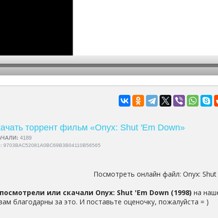
hd2160
hd1440
highres
hd1080
hd720
large
medium
small
tiny
ачать торрент фильм «Onyx: Shut 'Em Down»
АЧАЛИ:
4189
5:
9703BAC52081A0BC69B3B04110B56565
Посмотреть онлайн файл:
Onyx: Shu
посмотрели или скачали Onyx: Shut 'Em Down (1998)
на наше
 вам благодарны за это. И поставьте оценочку, пожалуйста = )