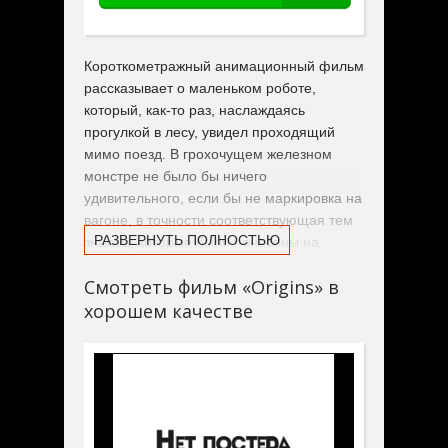
Короткометражный анимационный фильм
рассказывает о маленьком роботе,
который, как-то раз, наслаждаясь
прогулкой в лесу, увидел проходящий
мимо поезд. В грохочущем железном
монстре не было бы ничего
удивительного, если бы не маркировка на
вагоне, в точности соответствующая тем
РАЗВЕРНУТЬ ПОЛНОСТЬЮ
знакам, которые были нанесены на
переднюю часть «туловища» робота.
Смотреть фильм «Origins» в
хорошем качестве