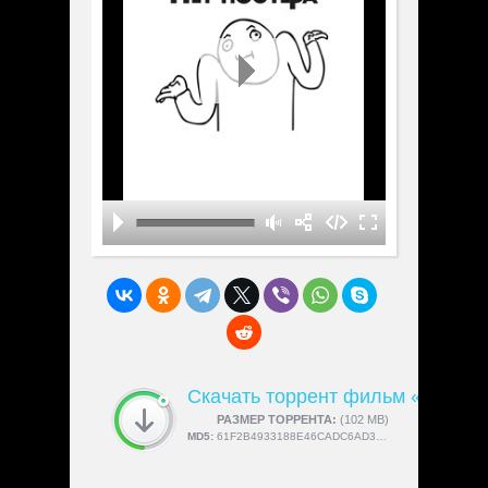
Скачать торрент фильм «Origins
СКАЧАЛИ:
РАЗМЕР ТОРРЕНТА:
4189
(102 MB)
MD5:
61F2B4933188E46CADC6AD3D817A41C2