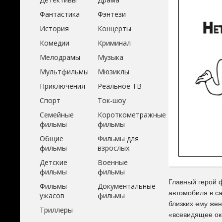
Фантастика
Фэнтези
История
Концерты
Комедии
Криминал
Мелодрамы
Музыка
Мультфильмы
Мюзиклы
Приключения
Реальное ТВ
Спорт
Ток-шоу
Семейные
Короткометражные
фильмы
фильмы
Общие
Фильмы для
фильмы
взрослых
Детские
Военные
фильмы
фильмы
Главный герой 
Фильмы
Документальные
автомобиля в с
ужасов
фильмы
близких ему же
Триллеры
«всевидящее ок