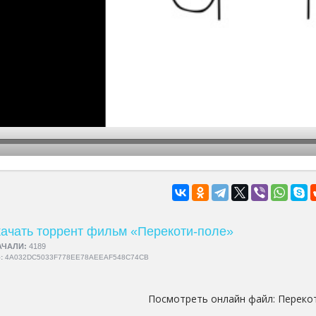
hd2160
hd1440
highres
hd1080
hd720
large
medium
small
tiny
ачать торрент фильм «Перекоти-поле»
АЧАЛИ:
4189
5:
4A032DC5033F778EE78AEEAF548C74CB
Посмотреть онлайн файл:
Переко