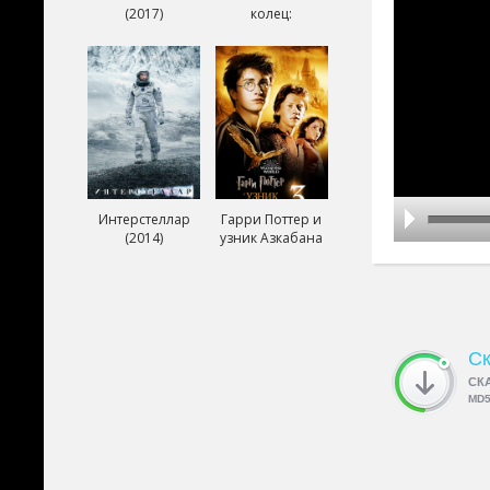
(2017)
колец:
Возвращение
короля (2003)
Интерстеллар
Гарри Поттер и
(2014)
узник Азкабана
(2004)
Ск
СК
MD