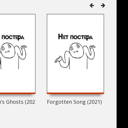
s Ghosts (2021)
Forgotten Song (2021)
Prin 