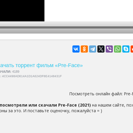
hd2160
hd1440
highres
hd1080
hd720
large
medium
small
tiny
ачать торрент фильм «Pre-Face»
АЧАЛИ:
4189
5:
4CC4498AD614A1D1A624DF8E4148431F
Посмотреть онлайн файл:
Pre-
посмотрели или скачали Pre-Face (2021)
на нашем сайте, по
рны за это. И поставьте оценочку, пожалуйста = )