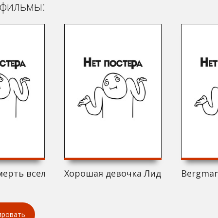
фильмы:
мерть вселенной (2021)
Хорошая девочка Лида (2021)
Bergman'
ировать