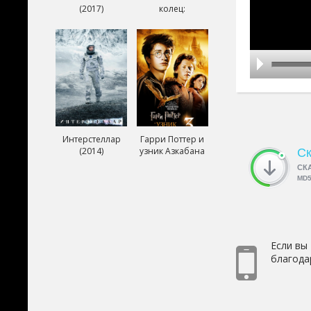
(2017)
колец:
Возвращение
короля (2003)
Интерстеллар
Гарри Поттер и
(2014)
узник Азкабана
Ск
(2004)
СК
MD
Если вы
благода