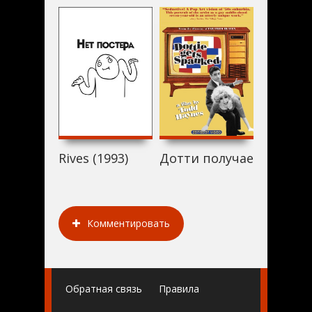
Rives (1993)
Дотти получает по задн
Выбор з
Комментировать
Обратная связь
Правила