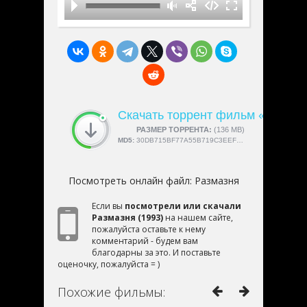
Скачать торрент фильм «Размаз
СКАЧАЛИ:
РАЗМЕР ТОРРЕНТА:
4189
(136 MB)
MD5:
30DB715BF77A55B719C3EEF890B2F6EC
Посмотреть онлайн файл:
Размазня
Если вы
посмотрели или скачали
Размазня (1993)
на нашем сайте,
пожалуйста оставьте к нему
комментарий - будем вам
благодарны за это. И поставьте
оценочку, пожалуйста = )
Похожие фильмы: