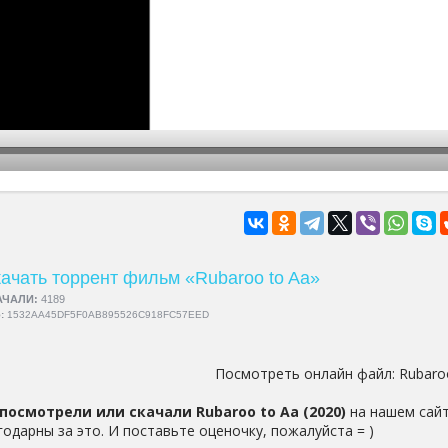
hd2160
hd1440
highres
hd1080
hd720
large
medium
small
tiny
ачать торрент фильм «Rubaroo to Aa»
АЧАЛИ:
4189
5:
1532AA45DF5F0AB895526C918FC57EED
Посмотреть онлайн файл:
Rubaro
посмотрели или скачали Rubaroo to Aa (2020)
на нашем сайт
годарны за это. И поставьте оценочку, пожалуйста = )