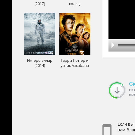
(2017)
колец:
Возвращение
короля (2003)
Интерстеллар
Гарри Поттер и
(2014)
узник Азкабана
(2004)
Ск
СК
MD
Если вы
вам бла