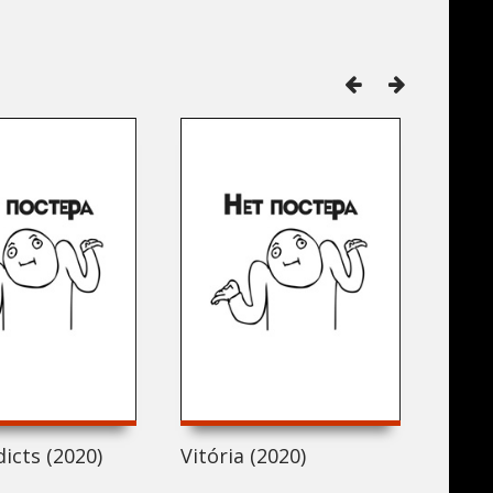
icts (2020)
Vitória (2020)
Paci