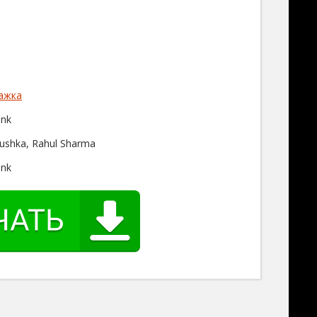
ажка
ank
nushka, Rahul Sharma
ank