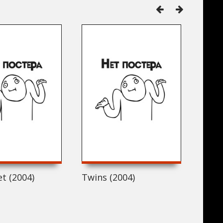
et (2004)
Twins (2004)
Ridi