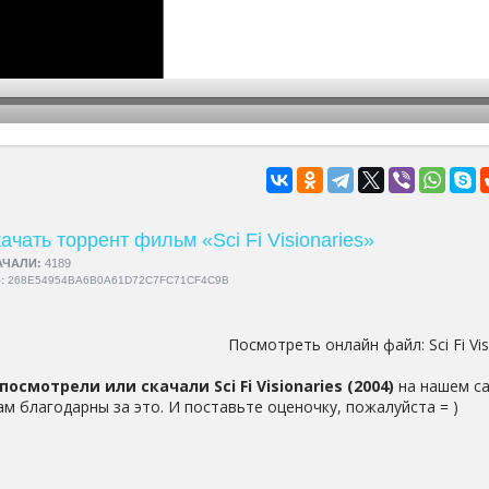
hd2160
hd1440
highres
hd1080
hd720
large
medium
small
tiny
ачать торрент фильм «Sci Fi Visionaries»
АЧАЛИ:
4189
5:
268E54954BA6B0A61D72C7FC71CF4C9B
Посмотреть онлайн файл:
Sci Fi Vi
посмотрели или скачали Sci Fi Visionaries (2004)
на нашем са
ам благодарны за это. И поставьте оценочку, пожалуйста = )