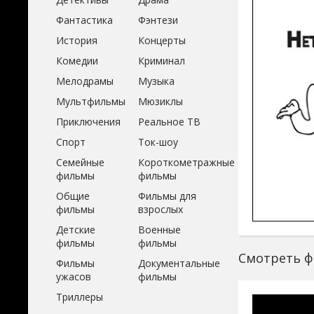
Фантастика
Фэнтези
История
Концерты
Комедии
Криминал
Мелодрамы
Музыка
Мультфильмы
Мюзиклы
Приключения
Реальное ТВ
Спорт
Ток-шоу
Семейные
Короткометражные
фильмы
фильмы
Общие
Фильмы для
фильмы
взрослых
Детские
Военные
фильмы
фильмы
Смотреть фи
Фильмы
Документальные
ужасов
фильмы
Триллеры