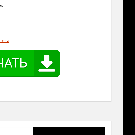
es
ажка