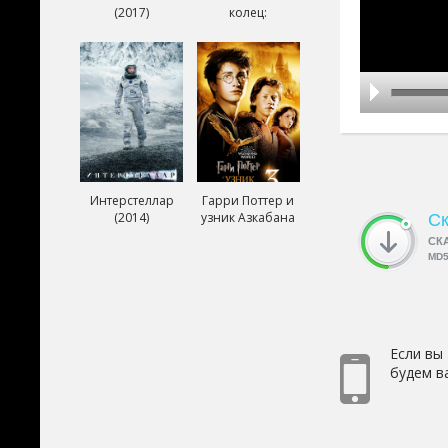
(2017)
колец:
Возвращение
короля (2003)
Интерстеллар
Гарри Поттер и
(2014)
узник Азкабана
Ск
(2004)
СК
MD
Если вы
будем в