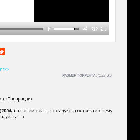
и»»
РАЗМЕР ТОРРЕНТА:
(1.27 GB)
ма «Папарацци»
2004)
на нашем сайте, пожалуйста оставьте к нему
алуйста = )