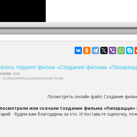
hd2160
hd1440
highres
hd1080
hd720
large
medium
small
tiny
ачать торрент фильм «Создание фильма «Папарацц
АЧАЛИ:
4189
5:
7015B82DFFB511A406DD542FC8F7DCB0
Посмотреть онлайн файл:
Создание филь
посмотрели или скачали Создание фильма «Папарацци» (
арий - будем вам благодарны за это. И поставьте оценочку, пож