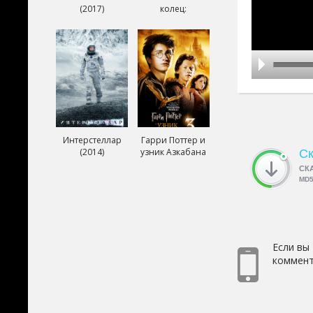
(2017)
колец:
Возвращение
короля (2003)
Интерстеллар
Гарри Поттер и
(2014)
узник Азкабана
Ск
(2004)
СК
MD
Если вы
коммент