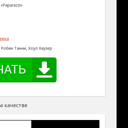
 «Paparazzi»
ажка
 Робин Танни, Коул Хаузер
м качестве