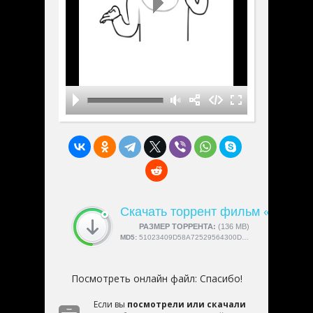
Скачать торрент фильм «Спасиб
СКАЧАЛИ:
РАЗМЕР ТОРРЕНТА:
4189
(136 MB)
MD5:
51023409D58A72529564300D187A55AD
Посмотреть онлайн файл:
Спасибо!
Если вы
посмотрели или скачали