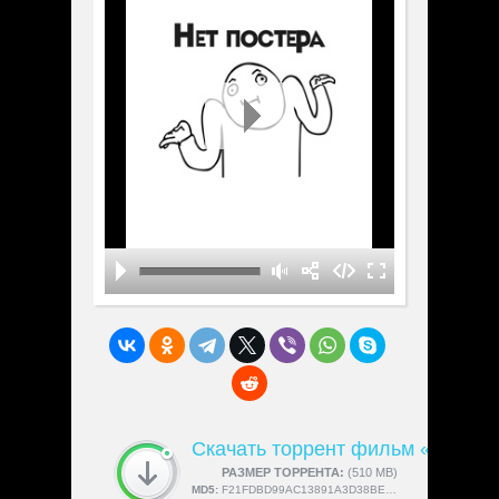
Скачать торрент фильм «Spike 
СКАЧАЛИ:
РАЗМЕР ТОРРЕНТА:
4189
(510 MB)
MD5:
F21FDBD99AC13891A3D38BEFA5182EDD