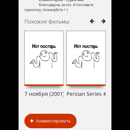
благодарны за это. И поставьте
оценочку, пожалуйста = )
Похожие фильмы:
7 ноября (2001)
Persian Series #13 (2001)
The Krew
Комментировать