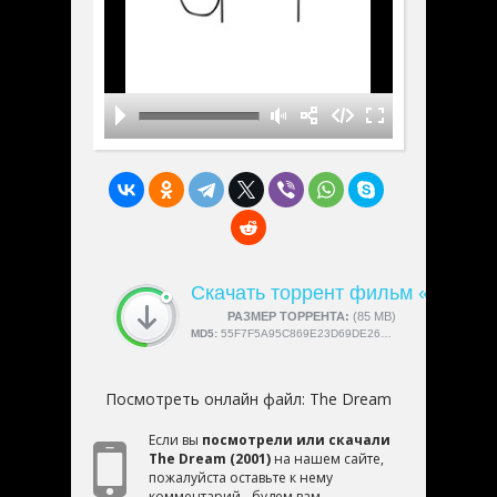
Скачать торрент фильм «The D
СКАЧАЛИ:
РАЗМЕР ТОРРЕНТА:
4189
(85 MB)
MD5:
55F7F5A95C869E23D69DE266C34ABB00
Посмотреть онлайн файл:
The Dream
Если вы
посмотрели или скачали
The Dream (2001)
на нашем сайте,
пожалуйста оставьте к нему
комментарий - будем вам