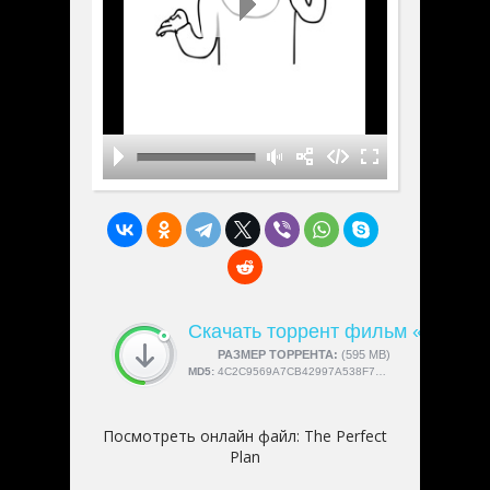
Скачать торрент фильм «The Per
СКАЧАЛИ:
РАЗМЕР ТОРРЕНТА:
4189
(595 MB)
MD5:
4C2C9569A7CB42997A538F766C571E35
Посмотреть онлайн файл:
The Perfect
Plan