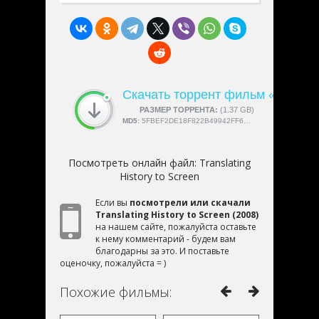
Скачать торрент фильм «Translati
СКАЧАЛИ:
РАЗМЕР ТОРРЕНТА:
4189
(1.37 GB)
MD5:
5FBEF2DE18F822B49942FF6E54795947
Посмотреть онлайн файл:
Translating
History to Screen
Если вы
посмотрели или скачали
Translating History to Screen (2008)
на нашем сайте, пожалуйста оставьте
к нему комментарий - будем вам
благодарны за это. И поставьте
оценочку, пожалуйста = )
Похожие фильмы: