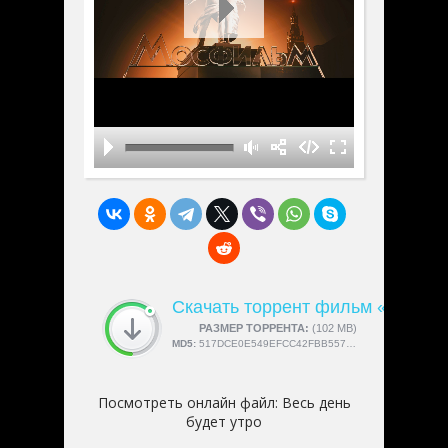
Скачать торрент фильм «Весь де
СКАЧАЛИ:
РАЗМЕР ТОРРЕНТА:
4189
(102 MB)
MD5:
517DCE0E549EFCC42FBB557A7A4B793F
Посмотреть онлайн файл:
Весь день
будет утро