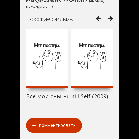
благодарны за это. И поставьте оценочку,
пожалуйста = )
Похожие фильмы:
Все мои сны на кассетах (2009)
Kill Self (2009)
Термина
Комментировать