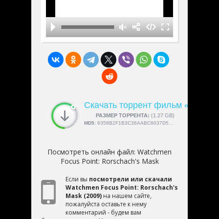
Скачать торрент фильм «Watchme
СКАЧАЛИ:
РАЗМЕР ТОРРЕНТА:
4189
(1.27 GB)
MD5:
6358B2F1B3C36AABC6037D513E2FDC66
Посмотреть онлайн файл:
Watchmen
Focus Point: Rorschach's Mask
Если вы
посмотрели или скачали
Watchmen Focus Point: Rorschach's
Mask (2009)
на нашем сайте,
пожалуйста оставьте к нему
комментарий - будем вам