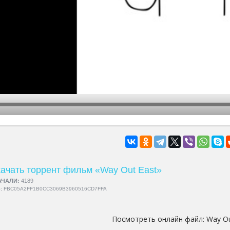
hd2160
hd1440
highres
hd1080
hd720
large
medium
small
tiny
ачать торрент фильм «Way Out East»
АЧАЛИ:
4189
5:
FBC05A2FF1B0CC3069B3960516CD7FFA
Посмотреть онлайн файл:
Way Ou