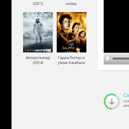
(2017)
колец:
Возвращение
короля (2003)
Интерстеллар
Гарри Поттер и
(2014)
узник Азкабана
(2004)
Ск
СК
MD