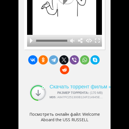
Скачать торрент фильм «Welco
СКАЧАЛИ:
РАЗМЕР ТОРРЕНТА:
4189
(170 MB)
MD5:
A847FC251300B124F214945EE32A8E0A
Посмотреть онлайн файл:
Welcome
Aboard the USS RUSSELL