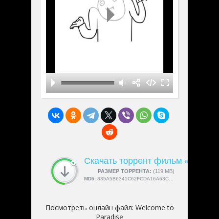
Скачать торрент фильм «Welcom
СКАЧАЛИ:
РАЗМЕР ТОРРЕНТА:
4189
(119 MB)
MD5:
835A5B6341C62FCDA16A63C4878F3DCB
Посмотреть онлайн файл:
Welcome to
Paradise