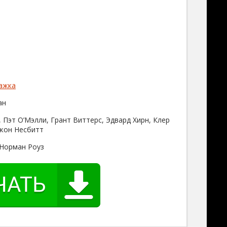
ажка
ан
 Пэт О’Мэлли, Грант Виттерс, Эдвард Хирн, Клер
жон Несбитт
 Норман Роуз