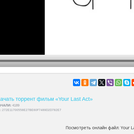
hd2160
hd1440
highres
hd1080
hd720
large
medium
small
tiny
ачать торрент фильм «Your Last Act»
АЧАЛИ:
4189
5:
272E11700558E27BE60F7489D2D782E7
Посмотреть онлайн файл:
Your L