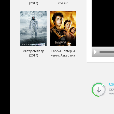
(2017)
колец:
Возвращение
короля (2003)
Интерстеллар
Гарри Поттер и
(2014)
узник Азкабана
(2004)
Ск
СК
MD