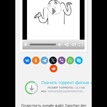
Скачать торрент фильм «Zwische
СКАЧАЛИ:
РАЗМЕР ТОРРЕНТА:
4189
(153 MB)
MD5:
7BF81EE9ED1B0B0F06D7E5007BF3FF2C
Посмотреть онлайн файл:
Zwischen den