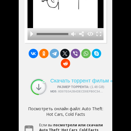
Скачать торрент фильм «Auto The
СКАЧАЛИ:
РАЗМЕР ТОРРЕНТА:
4189
(1.48 GB)
MD5:
8D07E0A2B4DECD0EFB0C34096D9552A6
Посмотреть онлайн файл:
Auto Theft:
Hot Cars, Cold Facts
Если вы
посмотрели или скачали
Auto Theft: Hot Cars, Cold Facts