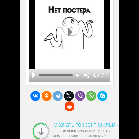
Скачать торрент фильм «Die Füch
СКАЧАЛИ:
РАЗМЕР ТОРРЕНТА:
4189
(1.3 GB)
MD5:
E70589882F6F7146D81A27CBEFC399FC